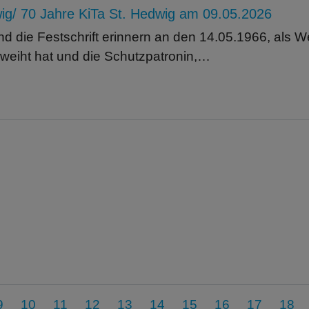
wig/ 70 Jahre KiTa St. Hedwig am 09.05.2026
nd die Festschrift erinnern an den 14.05.1966, als W
weiht hat und die Schutzpatronin,…
9
10
11
12
13
14
15
16
17
18