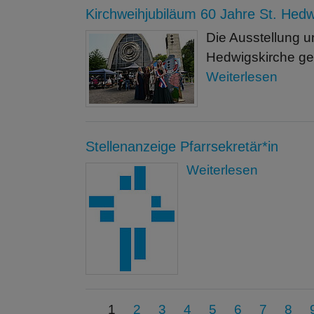
Kirchweihjubiläum 60 Jahre St. Hed
Die Ausstellung u
Hedwigskirche ge
Weiterlesen
Stellenanzeige Pfarrsekretär*in
Weiterlesen
1
2
3
4
5
6
7
8