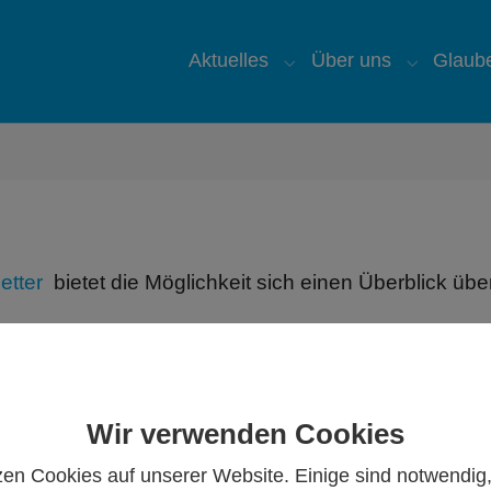
Aktuelles
Über uns
Glaub
Submenu for "Aktuelles
Submenu 
etter
bietet die Möglichkeit sich einen Überblick üb
pendenergebnis beendet
Wir verwenden Cookies
taktion, die die katholische Kirchengemeinde St Ursu
zen Cookies auf unserer Website. Einige sind notwendig