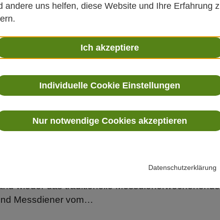
n Aschermittwoch bis Ostersonntag…
 andere uns helfen, diese Website und Ihre Erfahrung 
ern.
Ich akzeptiere
edwig
Individuelle Cookie Einstellungen
 Hedwig hatte zum Gottesdienst mit Reisesegen am
er trotz extremer Hitze viele…
Nur notwendige Cookies akzeptieren
Datenschutzerklärung
and wieder das traditionelle Messdienerwochenende in
und Messdiener vom…