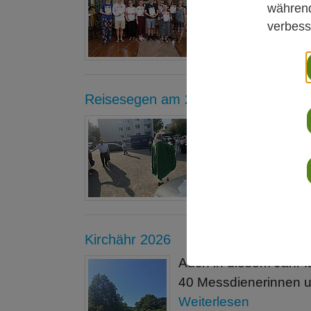
doppelpunkt“, vo
während
Weiterlesen
verbess
Reisesegen am 27.06.2026 in St. H
Die Gemeinde St.
Uhr eingeladen, d
Weiterlesen
Kirchähr 2026
Auch in diesem Jahr f
40 Messdienerinnen 
Weiterlesen