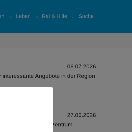
en
Leben
Rat & Hilfe
Suche
"
for "Über uns"
Submenu for "Glauben"
Submenu for "Leben"
Submenu for "Rat & Hilfe
06.07.2026
er interessante Angebote in der Region
27.06.2026
la mit ihrem „familienzentrum
,