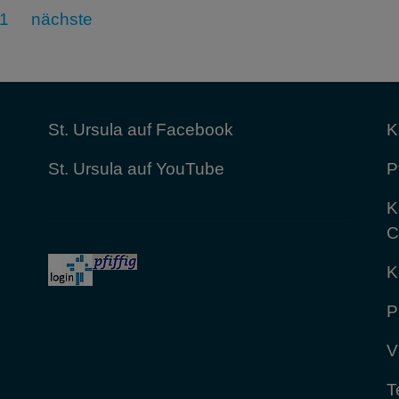
1
nächste
St. Ursula auf Facebook
K
St. Ursula auf YouTube
P
K
C
K
P
V
T