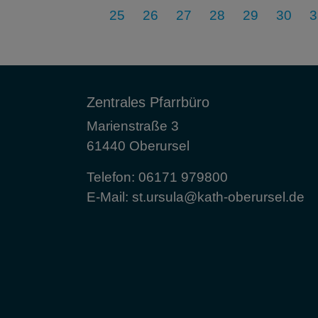
25
26
27
28
29
30
3
Zentrales Pfarrbüro
Marienstraße 3
61440 Oberursel
Telefon:
06171 979800
E-Mail:
st.ursula@kath-oberursel.de