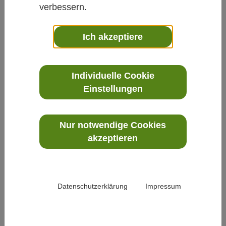
stoßen wir Frauen in unserer Kirche an
verbessern.
Grenzen, nur weil wir Frauen sind. Das
möchten wir ändern. Im Herbst 2019 initiierten
Ich akzeptiere
wir zusammen mit der KEB in Oberursel eine
große Veranstaltung zum Thema „Frauen und
Individuelle Cookie
Kirche“. Gegenwärtig erarbeiten wir für unsere
Einstellungen
Pfarrei ein Konzept für eine
geschlechtersensible Liturgie. Wir möchten
nicht mehr darauf beschränkt werden, die „Kraft
Nur notwendige Cookies
und Zärtlichkeit Marias“ weiterzugeben. Wir
akzeptieren
möchten vollwertige und gleichberechtigte
Mitglieder sein, auf allen Ebenen, in allen
Bereichen und auf Augenhöhe. Dafür machen
Datenschutzerklärung
Impressum
wir uns stark!