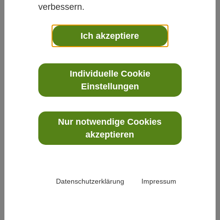
stoßen wir Frauen in unserer Kirche an
verbessern.
Grenzen, nur weil wir Frauen sind. Das
möchten wir ändern. Im Herbst 2019 initiierten
Ich akzeptiere
wir zusammen mit der KEB in Oberursel eine
große Veranstaltung zum Thema „Frauen und
Individuelle Cookie
Kirche“. Gegenwärtig erarbeiten wir für unsere
Einstellungen
Pfarrei ein Konzept für eine
geschlechtersensible Liturgie. Wir möchten
nicht mehr darauf beschränkt werden, die „Kraft
Nur notwendige Cookies
und Zärtlichkeit Marias“ weiterzugeben. Wir
akzeptieren
möchten vollwertige und gleichberechtigte
Mitglieder sein, auf allen Ebenen, in allen
Bereichen und auf Augenhöhe. Dafür machen
Datenschutzerklärung
Impressum
wir uns stark!