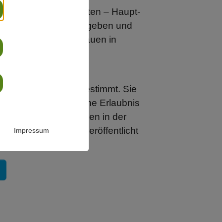
in der Pfarrei Engagierten – Haupt-
ngen für ihre Arbeit geben und
agen, die Rolle der Frauen in
sstsein für
stärken.
n internen Gebrauch bestimmt. Sie
 verwendet werden. Ohne Erlaubnis
 können mehr! Frauen in der
eine Artikel daraus veröffentlicht
Impressum