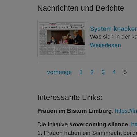
Nachrichten und Berichte
System knacken 
Was sich in der k
Weiterlesen
vorherige
1
2
3
4
5
Interessante Links:
Frauen im Bistum Limburg
:
https://
Die Initative
#overcoming silence
ht
1. Frauen haben ein Stimmrecht bei 