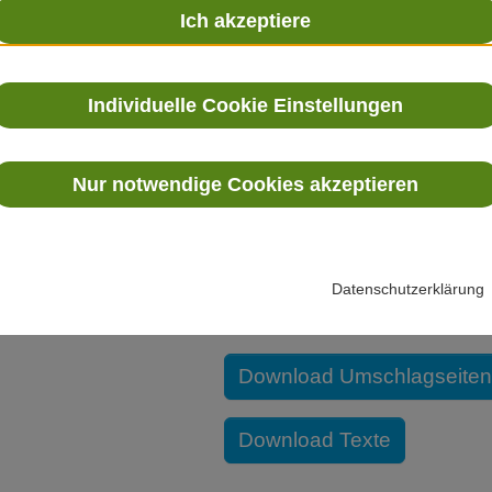
Ich akzeptiere
Diese Praxishilfe soll allen 
und Ehrenamtlichen - Anregu
Schritt für Schritt dazu beitr
Individuelle Cookie Einstellungen
unserer Kirche und das Bewu
Geschlechtersensibilität zu 
Nur notwendige Cookies akzeptieren
Diese Praxishilfe ist für de
kann für die Arbeit vor Ort
des Sachausschusses „Wir
katholischen Kirche“ dürfen k
Datenschutzerklärung
werden
Download Umschlagseiten
Download Texte