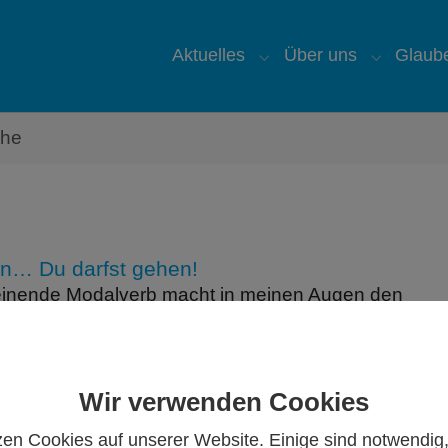
Aktuelles
Über uns
Glaub
Submenu for "Aktuelles
Submenu 
che
n… Du darfst gehen!
einende Modalverb macht in meinen Augen den
g- eine der schwierigsten…
Wir verwenden Cookies
zen Cookies auf unserer Website. Einige sind notwendig