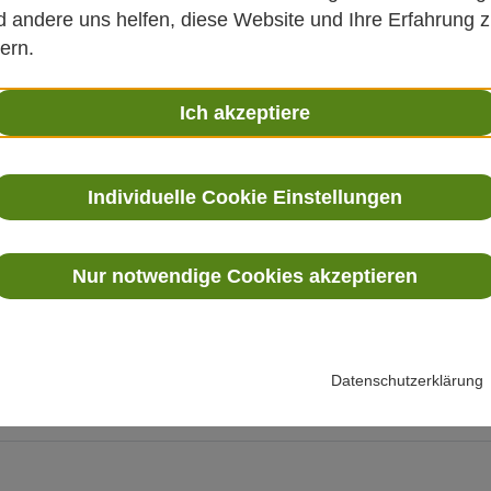
 andere uns helfen, diese Website und Ihre Erfahrung 
ern.
latterte mir dieser alte Zeitungsausschnitt ent
e Gedanken so bedenkenswert, dass er sie ausschni
Ich akzeptiere
t von Gedanken an unsere…
Individuelle Cookie Einstellungen
Nur notwendige Cookies akzeptieren
gesprochene Zusatz, gilt allgemein als Entschuldigung
Datenschutzerklärung