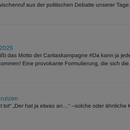
wischenruf aus der politischen Debatte unserer Tage
 2025
eißt das Motto der Caritaskampagne #Da kann ja je
 kommen! Eine provokante Formulierung, die sich di
Crutzen
ht tot“ „Der hat ja etwas an…“ –solche oder ähnlic