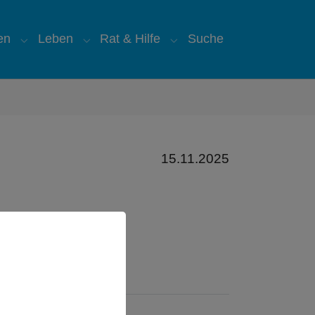
en
Leben
Rat & Hilfe
Suche
"
for "Über uns"
Submenu for "Glauben"
Submenu for "Leben"
Submenu for "Rat & Hilfe
15.11.2025
,