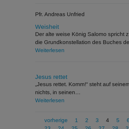
Pfr. Andreas Unfried
Weisheit
Der alte weise König Salomo spricht z
die Grundkonstellation des Buches d
Weiterlesen
Jesus rettet
„Jesus rettet. Komm!“ steht auf seinem
nichts, in seinen…
Weiterlesen
vorherige
1
2
3
4
5
23
24
25
26
27
28
2