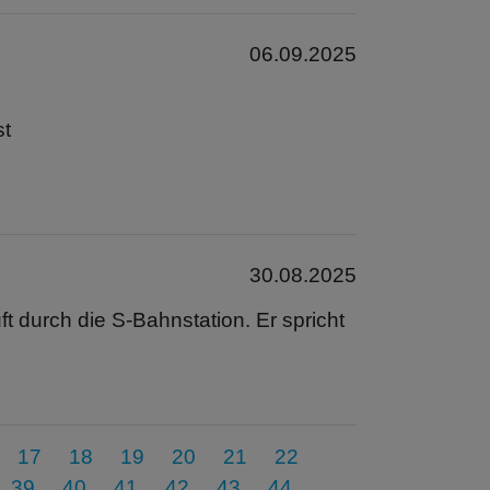
06.09.2025
st
30.08.2025
ft durch die S-Bahnstation. Er spricht
17
18
19
20
21
22
39
40
41
42
43
44