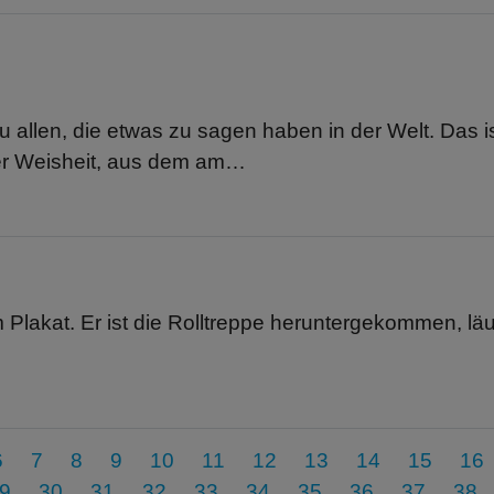
u allen, die etwas zu sagen haben in der Welt. Das i
er Weisheit, aus dem am…
 Plakat. Er ist die Rolltreppe heruntergekommen, läu
6
7
8
9
10
11
12
13
14
15
16
9
30
31
32
33
34
35
36
37
38