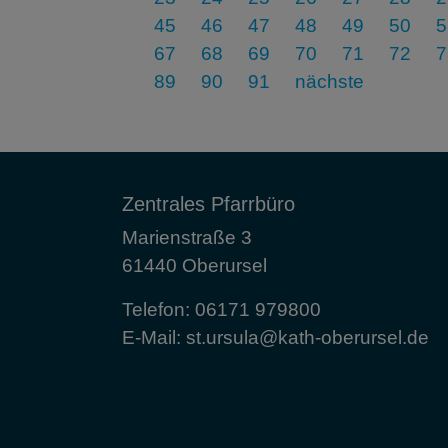
45
46
47
48
49
50
5
67
68
69
70
71
72
7
89
90
91
nächste
Zentrales Pfarrbüro
Marienstraße 3
61440 Oberursel
Telefon:
06171 979800
E-Mail:
st.ursula@kath-oberursel.de