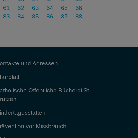
61
62
63
64
65
66
83
84
85
86
87
88
ontakte und Adressen
farrblatt
atholische Öffentliche Bücherei St.
rutzen
indertagesstätten
rävention vor Missbrauch