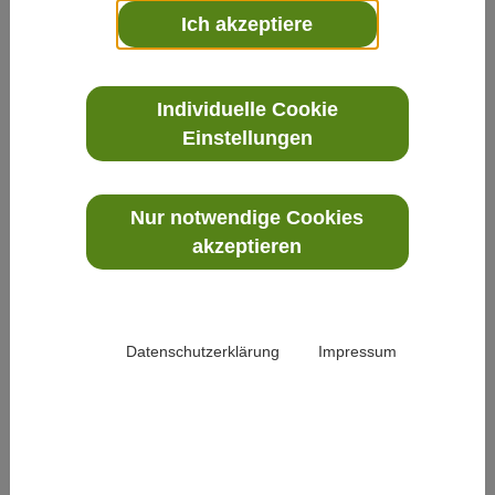
Ich akzeptiere
Dr. Harald Schwalbe
Individuelle Cookie
Zweifeln erlaubt?
Einstellungen
2015-04-11 10:55:40
Weiterlesen
Nur notwendige Cookies
akzeptieren
Dr. Harald Schwalbe
Wegweiser
2015-09-24 10:36:52
Datenschutzerklärung
Impressum
Weiterlesen
Dr. Harald Schwalbe