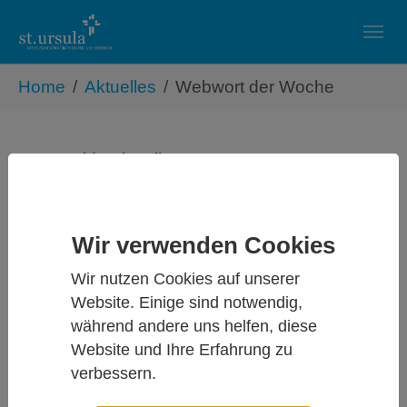
Skip to main navigation
Zum Hauptinhalt springen
Skip to page footer
Sie sind hier:
Home
Aktuelles
Webwort der Woche
Dr. Harald Schwalbe
Begegnung
2014-06-13 20:39:04
Wir verwenden Cookies
Weiterlesen
Wir nutzen Cookies auf unserer
Website. Einige sind notwendig,
Dr. Harald Schwalbe
während andere uns helfen, diese
Website und Ihre Erfahrung zu
Freundschaft mit Jesus
verbessern.
2014-11-08 19:58:30
Weiterlesen