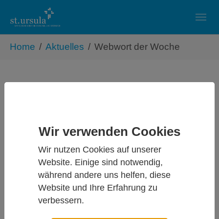
Skip to main navigation
Zum Hauptinhalt springen
Skip to page footer
Sie sind hier:
Home
Aktuelles
Webwort der Woche
Daniel Dere (Pastoralreferent)
Gott in unserer Hand
2009-04-19 14:01:08
Wir verwenden Cookies
Weiterlesen
Wir nutzen Cookies auf unserer
Website. Einige sind notwendig,
Daniel Dere (Pastoralreferent)
während andere uns helfen, diese
Website und Ihre Erfahrung zu
Gut gegen Drachen…
verbessern.
2009-04-25 21:32:03
Weiterlesen