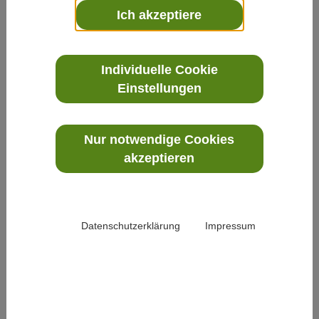
Ich akzeptiere
Daniel Dere (Pastoralreferent)
Individuelle Cookie
Stürmische Zeiten
Einstellungen
2009-09-08 17:42:48
Weiterlesen
Nur notwendige Cookies
akzeptieren
Daniel Dere (Pastoralreferent)
Christ! König?
2009-11-17 17:27:35
Datenschutzerklärung
Impressum
Weiterlesen
Daniel Dere (Pastoralreferent)