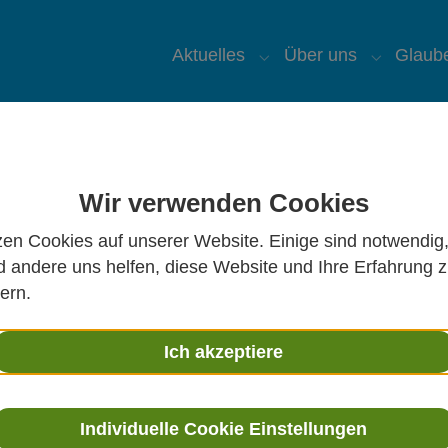
Aktuelles
Über uns
Glaub
Submenu for "Aktuelles
Submenu 
Wir verwenden Cookies
St. Ursula auf Facebook
K
zen Cookies auf unserer Website. Einige sind notwendig
St. Ursula auf YouTube
P
 andere uns helfen, diese Website und Ihre Erfahrung 
ern.
K
C
Ich akzeptiere
K
P
Individuelle Cookie Einstellungen