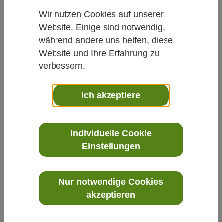
Wir nutzen Cookies auf unserer
Kontakt
Website. Einige sind notwendig,
während andere uns helfen, diese
Website und Ihre Erfahrung zu
verbessern.
Straßenkreuzer
Ich akzeptiere
Für Familien und Kinder
Individuelle Cookie
Einstellungen
Nah dran: Bischof Bätzing unterwegs im
Taunus
Nur notwendige Cookies
akzeptieren
BegegnungsRaum FREIRAUM