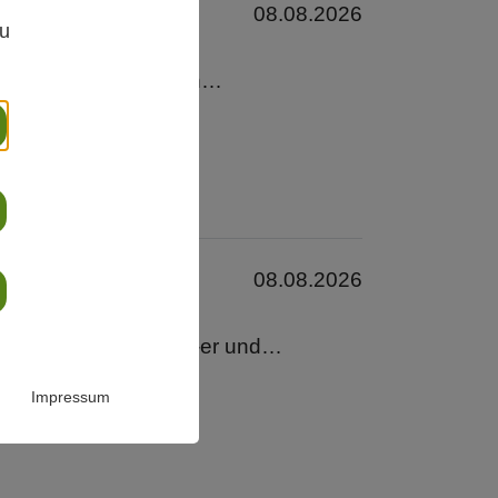
,
08.08.2026
zu
ume orientiert sich an…
08.08.2026
mit Songs aus den 60-er und…
Impressum