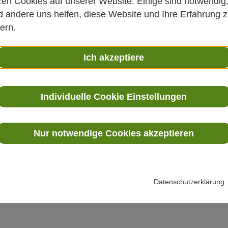
zen Cookies auf unserer Website. Einige sind notwendig
 andere uns helfen, diese Website und Ihre Erfahrung 
1 Uhr | FREIRAUM St. Sebastian
ern.
on 4 Monaten bis 18 Monate Das Konzept der SpielRä
Ich akzeptiere
Individuelle Cookie Einstellungen
ht" mit der Band Allegro!
Nur notwendige Cookies akzeptieren
r | BegegnungsRaum Liebfrauen
Gefühltes - verdichtet zu Gedichten, passend dazu 
Datenschutzerklärung