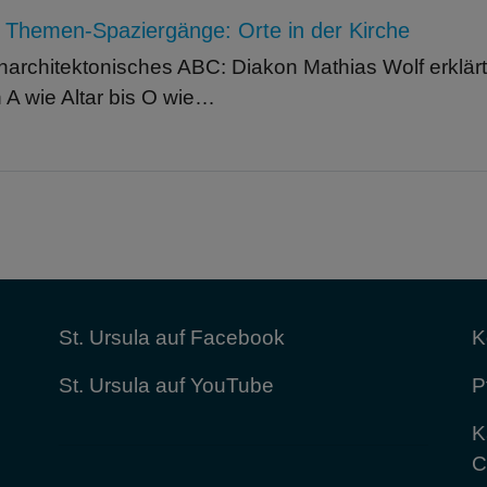
Themen-Spaziergänge: Orte in der Kirche
enarchitektonisches ABC: Diakon Mathias Wolf erklär
n A wie Altar bis O wie…
St. Ursula auf Facebook
K
St. Ursula auf YouTube
P
K
C