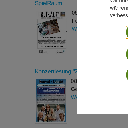
Wir nut
SpielRaum
während
08.08.2026 | 9.30 - 1
verbess
Für Kinder im Alter v
Weiterlesen
Konzertlesung "Zwischen Tag und Nac
08.08.2026 | 18:00 Uh
Gedachtes, Gelebtes, 
Weiterlesen