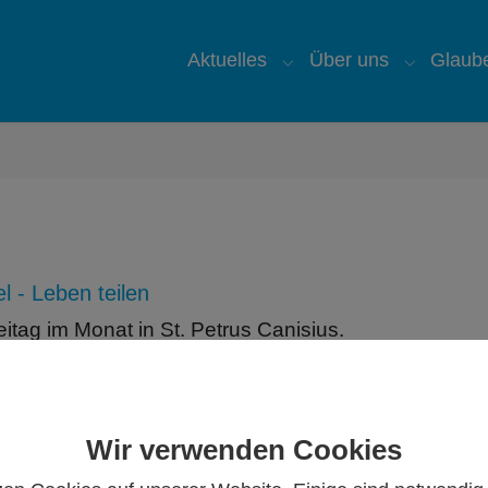
Aktuelles
Über uns
Glaub
Submenu for "Aktuelles
Submenu 
l - Leben teilen
reitag im Monat in St. Petrus Canisius.
Wir verwenden Cookies