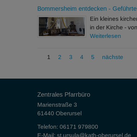
Bommersheim entdecken - Geführte 
Ein kleines kirch
in der Kirche - vo
Weiterlesen
1
2
3
4
5
nächste
Zentrales Pfarrbüro
Marienstraße 3
61440 Oberursel
Telefon:
06171 979800
E-Mail:
st.ursula@kath-oberursel.de