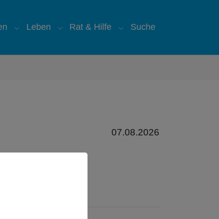
en
Leben
Rat & Hilfe
Suche
"
for "Über uns"
Submenu for "Glauben"
Submenu for "Leben"
Submenu for "Rat & Hilfe
07.08.2026