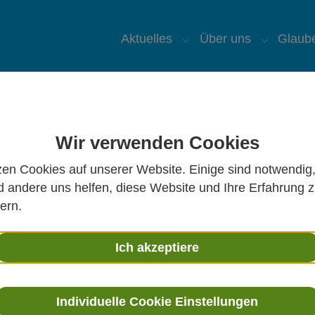
Aktuelles
Über uns
Glaub
Submenu for "Aktuelles
Submenu 
Wir verwenden Cookies
St. Ursula auf Facebook
K
zen Cookies auf unserer Website. Einige sind notwendig
St. Ursula auf YouTube
P
 andere uns helfen, diese Website und Ihre Erfahrung 
ern.
K
C
Ich akzeptiere
K
P
Individuelle Cookie Einstellungen