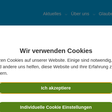
Aktuelles
Über uns
Glaub
Submenu for "Aktuelles
Submenu 
Wir verwenden Cookies
St. Ursula auf Facebook
K
zen Cookies auf unserer Website. Einige sind notwendig
St. Ursula auf YouTube
P
 andere uns helfen, diese Website und Ihre Erfahrung 
ern.
K
C
Ich akzeptiere
K
P
Individuelle Cookie Einstellungen