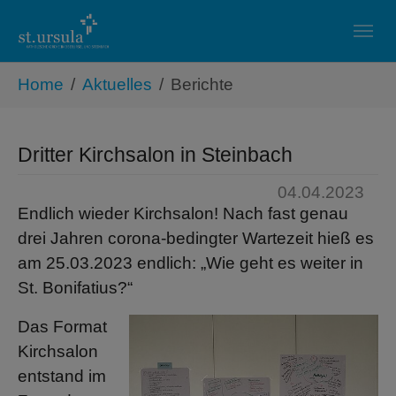
Skip to main navigation
Zum Hauptinhalt springen
Skip to page footer
Sie sind hier:
Home
Aktuelles
Berichte
Dritter Kirchsalon in Steinbach
04.04.2023
Endlich wieder Kirchsalon! Nach fast genau
drei Jahren corona-bedingter Wartezeit hieß es
am 25.03.2023 endlich: „Wie geht es weiter in
St. Bonifatius?“
Das Format
Kirchsalon
entstand im