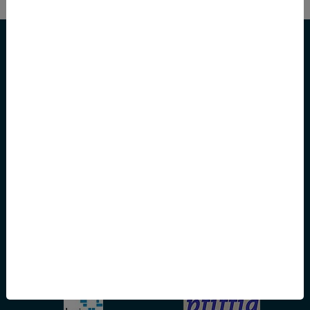
Zentrales Pfarrbüro
Marienstraße 3
61440 Oberursel
Telefon:
06171 979800
E-Mail:
st.ursula@kath-oberursel.de
St. Ursula auf Facebook
St. Ursula auf YouTube