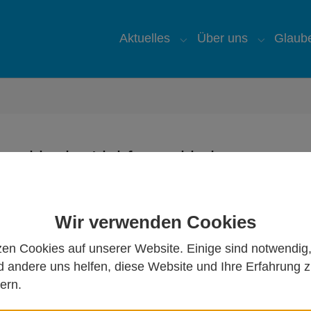
Aktuelles
Über uns
Glaub
Submenu for "Aktuelles
Submenu 
end in der Liebfrauenkirche
terschiedlichen Stationen allerlei zu entdecken. K
Wir verwenden Cookies
zen Cookies auf unserer Website. Einige sind notwendig
 andere uns helfen, diese Website und Ihre Erfahrung 
ern.