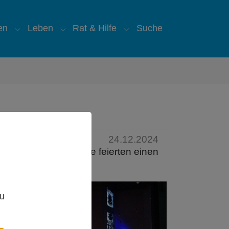
en
Leben
Rat & Hilfe
Suche
"
for "Über uns"
Submenu for "Glauben"
Submenu for "Leben"
Submenu for "Rat & Hilfe
24.12.2024
inder und Erwachsene feierten einen
,
zu