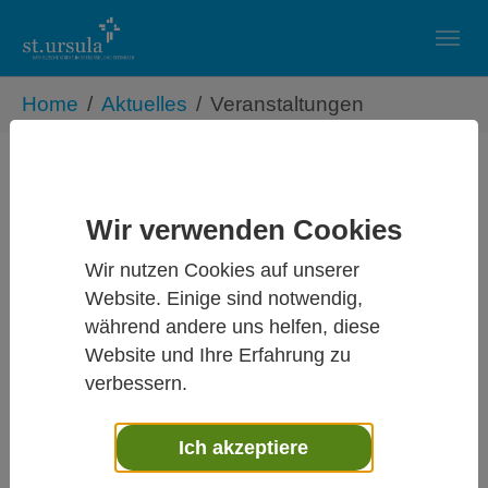
Skip to main navigation
Zum Hauptinhalt springen
Skip to page footer
Sie sind hier:
Home
Aktuelles
Veranstaltungen
Veranstaltungen
Wir verwenden Cookies
"Freitags um halb 10" - Glaube - Bibel -
Leben teilen
Wir nutzen Cookies auf unserer
Website. Einige sind notwendig,
07.08.2026
während andere uns helfen, diese
... jeden ersten Freitag im Monat in St. Petrus
Website und Ihre Erfahrung zu
Canisius.
verbessern.
Bibelteilen
in St.
Ich akzeptiere
Petrus