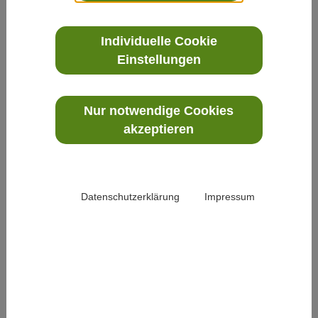
laufen mit
hoch
Individuelle Cookie
erhobenen
Einstellungen
Armen
durch das
Nur notwendige Cookies
Labyrinth.
akzeptieren
Eltern
sitzen auf
den
Datenschutzerklärung
Impressum
Baumstämmen an der Wasseroase, während
die Kinder neue Wege für das Wasser aus der
Schwengelpumpe graben. Es funktioniert
schon ganz gut, dass das Außengelände von