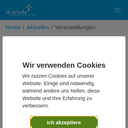
Skip to main navigation
Zum Hauptinhalt springen
Skip to page footer
Sie sind hier:
Home
Aktuelles
Veranstaltungen
Veranstaltungen
Gartenaktionstag St. Sebastian
Wir verwenden Cookies
18.04.2026
Wir nutzen Cookies auf unserer
18.04. | 9 bis 13 Uhr
Website. Einige sind notwendig,
während andere uns helfen, diese
Außengelände St. Sebastian
Website und Ihre Erfahrung zu
verbessern.
Kleine
Ich akzeptiere
Kinder