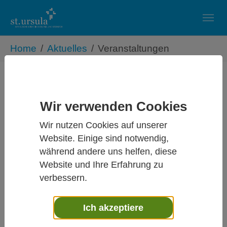
Skip to main navigation
Zum Hauptinhalt springen
Skip to page footer
Sie sind hier:
Home
Aktuelles
Veranstaltungen
Veranstaltungen
Wir verwenden Cookies
Gemeinsames Taizé-Gebet am
Donnerstag, den 23. April 2026 um
Wir nutzen Cookies auf unserer
20:00 Uhr im Gemeindezentrum St.
Website. Einige sind notwendig,
Aureus und Justina
während andere uns helfen, diese
Website und Ihre Erfahrung zu
23.04.2026
verbessern.
Herzliche
Einladung
Ich akzeptiere
zu einem