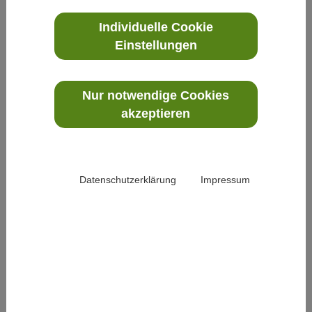
Boden unter den Füßen. Für den aufgeklärten
Individuelle Cookie
Demokraten wirkt der Königsbegriff wie ein
Einstellungen
Anachronismus.Der Titel führt aufs Glatteis.
Denn Christkönig will kein irdisches
Herrscherfest sein. Christus selbst führt es
Nur notwendige Cookies
akzeptieren
Pilatus vor: „Mein Königreich ist nicht von
dieser Welt!“Christkönig ist vielmehr die Absage
an jeden Herrscherkult, an jedes Regime, an
jeden totalitären Machtanspruch. Dieses Fest
Datenschutzerklärung
Impressum
ist ein Widerspruch gegen die Idee, dass ein
Mensch absoluter Herrscher sein könnte.
Christkönig, ein politisches Fest also. Eine
Machtdemonstration der Ohnmacht Jesu. Der
König dieses Reiches wird ans Kreuz
geschlagen. Und wird doch siegen.Sein Sieg
besteht aus Glaube, Liebe und Hoffnung – für