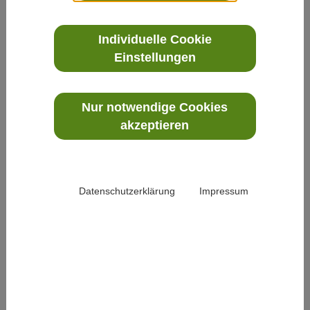
gar der Tod entgegen. Die Gesellschaft scheint
kurz vorm Zerbersten, sie ist „#mütend“ (müde
Individuelle Cookie
+ wütend), las ich dieser Tage.
Einstellungen
Frohe Ostern!? Der gängige Wunsch allein
macht Ostern nicht zum Fest. Aber wer die
Nur notwendige Cookies
Perspektive wechselt, entdeckt: Es ist
akzeptieren
andersherum, nicht das Frohe macht Ostern,
sondern Ostern macht das Frohe! Weil auch
Gott die Perspektive gewechselt hat, weil er/sie
Datenschutzerklärung
Impressum
in Jesus das ganze Leid, das Elend von Verrat
und Eifersucht, von Unverständnis und
Machtspielerei, von Herrschaftsgebaren und
Einsamkeit durchlebte, durchlitt, durchstarb.
Und dann ist Jesus auferstanden: Hoffnung
wider alle Hoffnung! Für mich heißt das, alles