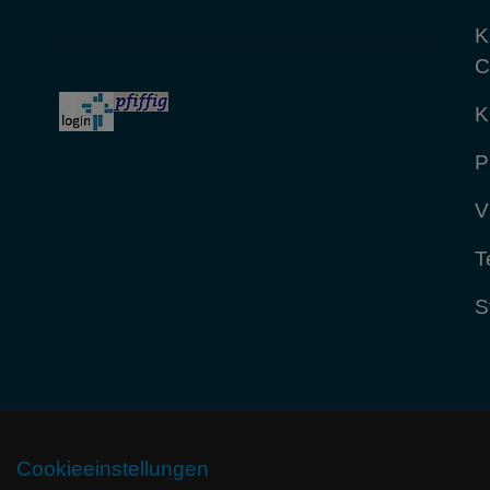
K
C
K
P
V
T
S
Cookieeinstellungen