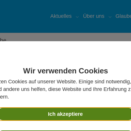
Aktuelles
Über uns
Glaub
Submenu for "Aktuelles
Submenu 
che
Wir verwenden Cookies
zen Cookies auf unserer Website. Einige sind notwendig
 andere uns helfen, diese Website und Ihre Erfahrung 
ern.
 haben und eure jungen Männer haben Visionen\"So s
meinsam zu träumen? Nicht als Traumtänzerei, sonde
Ich akzeptiere
hr wollen wir immerhin den Versuch dazu unternehme
möglichst vielen verschiedenen Menschen ins Gesp