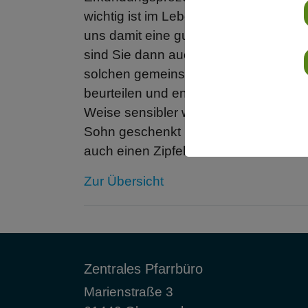
wichtig ist im Leben und über die Roll
uns damit eine gute Gesprächsgrundlag
sind Sie dann auch dabei, wenn wir
solchen gemeinsam geteilten Vision z
beurteilen und entscheiden. Nicht alle
Weise sensibler werden für den Traum,
Sohn geschenkt hat – jenen großen 
auch einen Zipfel davon zu fassen fü
Zur Übersicht
Zentrales Pfarrbüro
Marienstraße 3