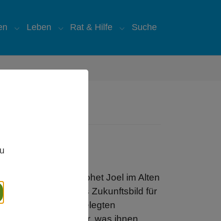
en
Leben
Rat & Hilfe
Suche
"
for "Über uns"
Submenu for "Glauben"
Submenu for "Leben"
Submenu for "Rat & Hilfe
,
zu
chreibt es der Prophet Joel im Alten
rn als gemeinsames Zukunftsbild für
n.In einem breit angelegten
räch kommen darüber, was ihnen