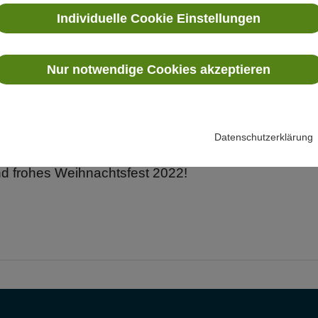
Individuelle Cookie Einstellungen
kommen.
t das Herz eines Menschen,
Nur notwendige Cookies akzeptieren
le Milchstraßensysteme.
 hinein ins Kleinste.
 Große und als solches göttlich.
Datenschutzerklärung
ckungsreise des Größten im Kleinen.
d frohes Weihnachtsfest 2022!