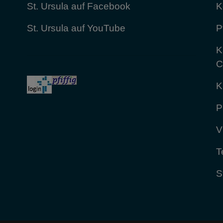
St. Ursula auf Facebook
K
St. Ursula auf YouTube
P
K
C
K
P
V
T
S