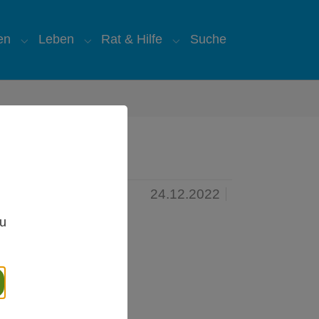
en
Leben
Rat & Hilfe
Suche
"
for "Über uns"
Submenu for "Glauben"
Submenu for "Leben"
Submenu for "Rat & Hilfe
24.12.2022
,
zu