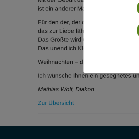
ist ein anderer Maßstab zur Welt ge
Für den der, der das All umspannt is
das zur Liebe fähig ist, größer als al
Das Größte wird übertroffen und reicht
Das unendlich Kleine ist das wahrhaft
Weihnachten – die wunderbare Entde
Ich wünsche Ihnen ein gesegnetes un
Mathias Wolf, Diakon
Zur Übersicht