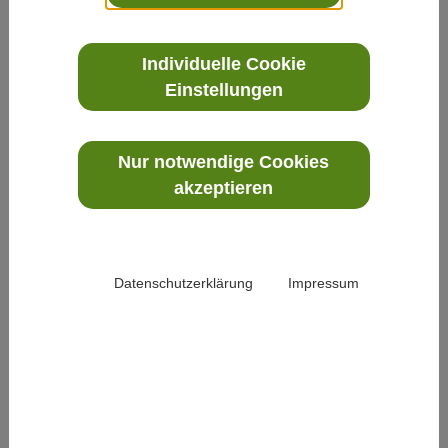
Jesus: „Selig die Armen. Aber weh euch, ihr
Reichen.“
Wenn´s denn mal so einfach wäre… Denn in
Individuelle Cookie
Einstellungen
Wirklichkeit ist unser Leben selten so klar
schwarz oder
weiß, sind die Alternativen unserer
Nur notwendige Cookies
Entscheidungen so eindeutig. Jetzt kann man
akzeptieren
der Bibel vieles
vorwerfen, aber naiv ist sie nicht. Die kennt das
Leben und weiß um das, was in unseren
Datenschutzerklärung
Impressum
Herzen ist.
Und Gott natürlich erst recht. Und wenn Sie
sich das ganze Prophetenbuch Jeremia
vornehmen, dann
werden Sie sehen, dass es da ganz und gar
nicht holzschnittartig zugeht. Und schon gar