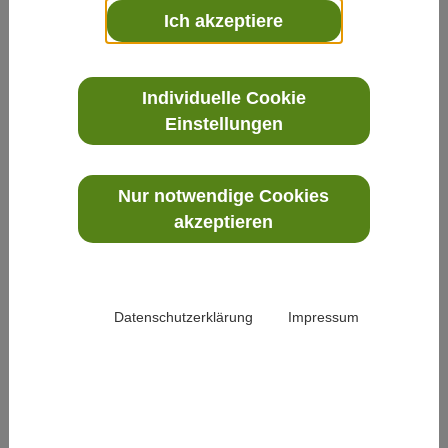
Ich akzeptiere
Aufmerksamkeit einem Ding oder einer
Angelegenheit, die ihm wichtig ist. Wir suchen
etwas, das uns fehlt, etwas, das wir vermissen
Individuelle Cookie
und vielleicht sogar dringend brauchen. Wer
Einstellungen
sucht, ist interessiert, der ist ï¿½dabeiï¿½, ist
beweglich und nicht starr, offen und doch aus
bestimmten GrÃ¼nden in eine gewisse
Nur notwendige Cookies
Richtung ausgerichtet.Wer sucht, hat
akzeptieren
ZukunftZu den beeindruckendsten
Begegnungen wÃ¤hrend meiner Studienzeit
gehÃ¶rte ein GesprÃ¤ch mit einem Mitglied des
Datenschutzerklärung
Impressum
Trappistenordens, von dem ich annahm, dass
er Ã¼ber das geistliche ï¿½Stadium des
Suchensï¿½ lÃ¤ngst hinaus sei. Trappisten
fÃ¼hren ein kontemplatives Leben mit einem
streng geregelten Tagesablauf, der durch