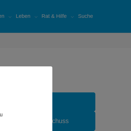
en
Leben
Rat & Hilfe
Suche
"
for "Über uns"
Submenu for "Glauben"
Submenu for "Leben"
Submenu for "Rat & Hilfe
Aktuell
,
zu
Ortsausschuss