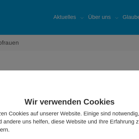
Aktuelles
Über uns
Glaub
Submenu for "Aktuelles
Submenu 
bfrauen
Wir verwenden Cookies
meindeleitung und Vorstand Ortsausschuss
zen Cookies auf unserer Website. Einige sind notwendig
Katrin Elsenheimer
 andere uns helfen, diese Website und Ihre Erfahrung 
Gemeindeleitung
ern.
Kinder und Familie