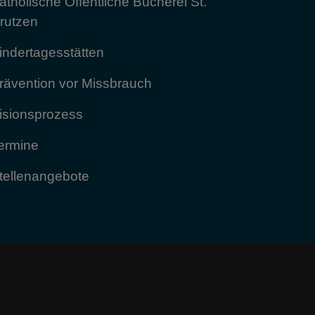
atholische Öffentliche Bücherei St.
rutzen
indertagesstätten
rävention vor Missbrauch
isionsprozess
ermine
tellenangebote