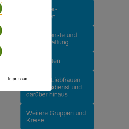
Förderkreis
Liebfrauen
Gottesdienste und
ihre Gestaltung
Ministranten
Musik in Liebfrauen
Impressum
im Gottesdienst und
darüber hinaus
Weitere Gruppen und
Kreise