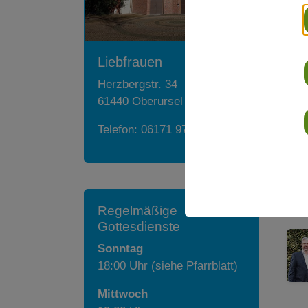
Liebfrauen
Herzbergstr. 34
61440
Oberursel
Telefon:
06171 9798024
Regelmäßige
Gottesdienste
Sonntag
18:00 Uhr (siehe Pfarrblatt)
Mittwoch