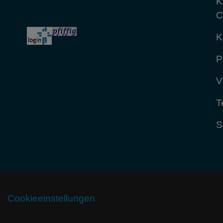
K
C
K
P
V
T
S
Cookieeinstellungen