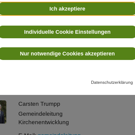
Ich akzeptiere
E-Mail:
gemeindeleitung-
liebfrauen@pfarrei.kath-oberursel.de
Individuelle Cookie Einstellungen
Clara Riesner
Gemeindeleitung
Nur notwendige Cookies akzeptieren
Jugend
E-Mail:
gemeindeleitung-
liebfrauen@pfarrei.kath-oberursel.de
Datenschutzerklärung
Carsten Trumpp
Gemeindeleitung
Kirchenentwicklung